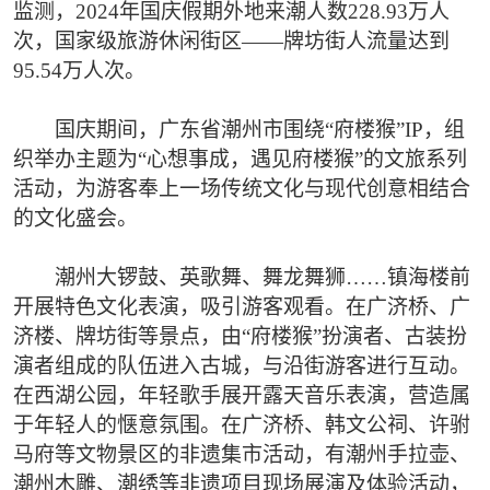
监测，2024年国庆假期外地来潮人数228.93万人
次，国家级旅游休闲街区——牌坊街人流量达到
95.54万人次。
国庆期间，广东省潮州市围绕“府楼猴”IP，组
织举办主题为“心想事成，遇见府楼猴”的文旅系列
活动，为游客奉上一场传统文化与现代创意相结合
的文化盛会。
潮州大锣鼓、英歌舞、舞龙舞狮……镇海楼前
开展特色文化表演，吸引游客观看。在广济桥、广
济楼、牌坊街等景点，由“府楼猴”扮演者、古装扮
演者组成的队伍进入古城，与沿街游客进行互动。
在西湖公园，年轻歌手展开露天音乐表演，营造属
于年轻人的惬意氛围。在广济桥、韩文公祠、许驸
马府等文物景区的非遗集市活动，有潮州手拉壶、
潮州木雕、潮绣等非遗项目现场展演及体验活动，